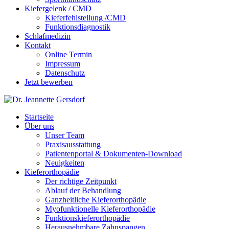
Kiefergelenk / CMD
Kieferfehlstellung /CMD
Funktionsdiagnostik
Schlafmedizin
Kontakt
Online Termin
Impressum
Datenschutz
Jetzt bewerben
Startseite
Über uns
Unser Team
Praxisausstattung
Patientenportal & Dokumenten-Download
Neuigkeiten
Kieferorthopädie
Der richtige Zeitpunkt
Ablauf der Behandlung
Ganzheitliche Kieferorthopädie
Myofunktionelle Kieferorthopädie
Funktionskieferorthopädie
Herausnehmbare Zahnspangen